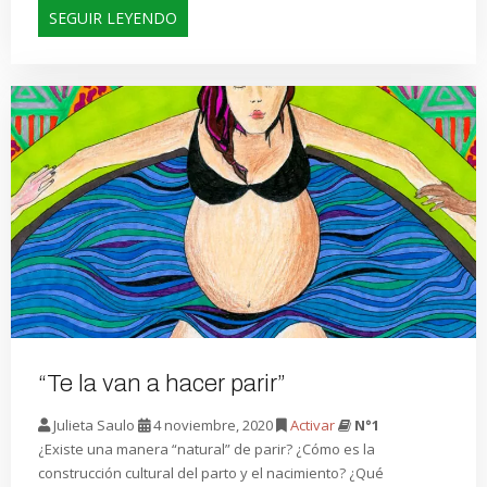
SEGUIR LEYENDO
“Te la van a hacer parir”
Julieta Saulo
4 noviembre, 2020
Activar
N°1
¿Existe una manera “natural” de parir? ¿Cómo es la
construcción cultural del parto y el nacimiento? ¿Qué