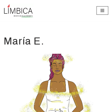
Ir
al
contenido
María E.