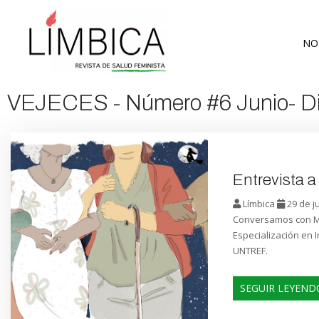
Ir
NO
al
contenido
VEJECES - Número #6 Junio- D
Entrevista 
Límbica
29 de j
Conversamos con Mo
Especialización en 
UNTREF.
SEGUIR LEYEND