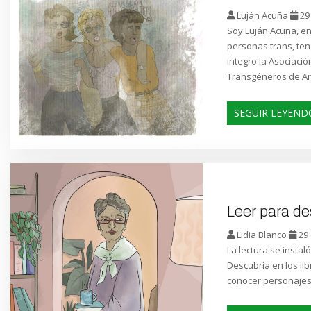
Luján Acuña
29
Soy Luján Acuña, en
personas trans, te
integro la Asociaci
Transgéneros de Ar
SEGUIR LEYEND
Leer para d
Lidia Blanco
29 
La lectura se insta
Descubría en los li
conocer personajes