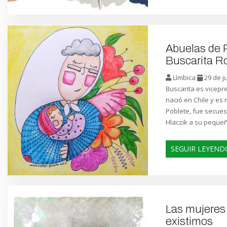
Abuelas de P
Buscarita R
Límbica
29 de j
Buscarita es vicep
nació en Chile y es 
Poblete, fue secues
Hlaczik a su pequeñ
SEGUIR LEYEND
Las mujeres
existimos