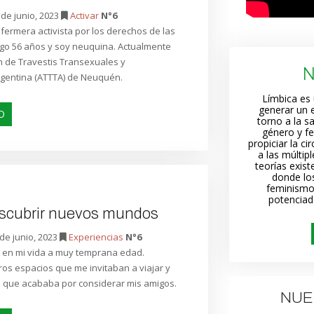
 de junio, 2023
Activar
N°6
fermera activista por los derechos de las
ngo 56 años y soy neuquina. Actualmente
ón de Travestis Transexuales y
gentina (ATTTA) de Neuquén.
Límbica es 
generar un e
O
torno a la s
género y f
propiciar la c
a las múltip
teorías exist
donde lo
feminismo
potenciad
escubrir nuevos mundos
de junio, 2023
Experiencias
N°6
ló en mi vida a muy temprana edad.
bros espacios que me invitaban a viajar y
 que acababa por considerar mis amigos.
NUE