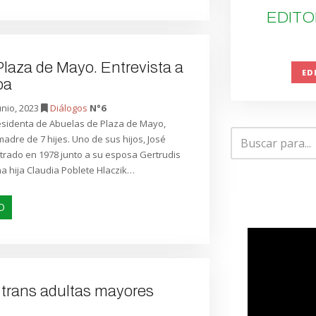
EDITO
laza de Mayo. Entrevista a
ED
oa
unio, 2023
Diálogos
N°6
residenta de Abuelas de Plaza de Mayo,
madre de 7 hijes. Uno de sus hijos, José
trado en 1978 junto a su esposa Gertrudis
a hija Claudia Poblete Hlaczik…
O
 trans adultas mayores