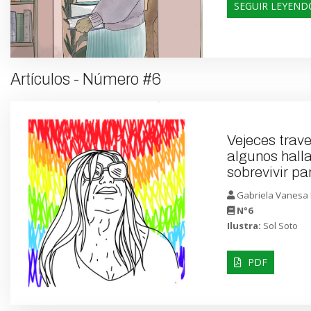
SEGUIR LEYEND
Artículos - Número #6
Vejeces trave
algunos halla
sobrevivir pa
Gabriela Vanesa
N°6
Ilustra:
Sol Soto
PDF