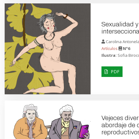
Sexualidad y 
interseccion
Carolina Antonel
Artículos
N°6
Ilustra:
Sofia Biroc
PDF
Vejeces diver
abordaje de 
reproductivo